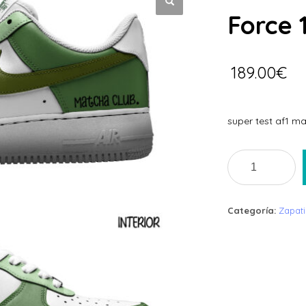
Force 
189.00
€
super test af1 m
Matcha
Club
Nike
Air
Categoría:
Zapati
Force
1
cantidad