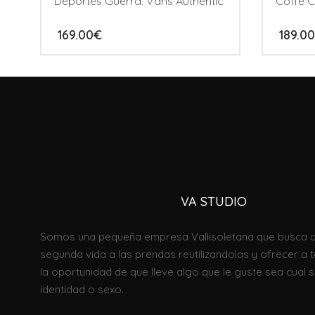
Deportes Guerra. Vans Authentic
Coffe C
169.00
€
189.00
VA STUDI
O
Somos una pequeña empresa Vallisoletana que busca d
segunda vida a las prendas reutilizandolas
y
ofrecer
a 
la oportunidad de que lleve algo que le guste sea cual se
identidad o sexo.