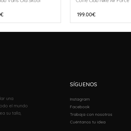
lub Vans Old Skool
Coffe Club Nike Air Force 
€
199.00
€
SÍGUENOS
ar una
Instagram
todo el mundo
Facebook
a su talla,
Trabaja con nosotros
Cuéntanos tu idea