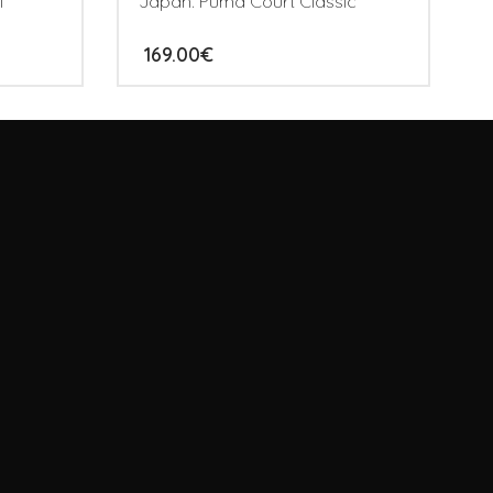
1
Japan. Puma Court Classic
169.00
€