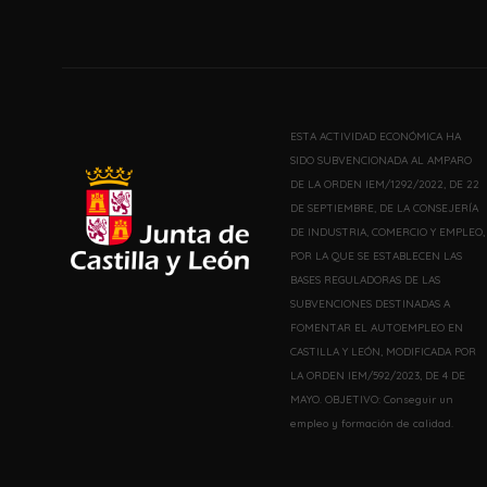
ESTA ACTIVIDAD ECONÓMICA HA
SIDO SUBVENCIONADA AL AMPARO
DE LA ORDEN IEM/1292/2022, DE 22
DE SEPTIEMBRE, DE LA CONSEJERÍA
DE INDUSTRIA, COMERCIO Y EMPLEO,
POR LA QUE SE ESTABLECEN LAS
BASES REGULADORAS DE LAS
SUBVENCIONES DESTINADAS A
FOMENTAR EL AUTOEMPLEO EN
CASTILLA Y LEÓN, MODIFICADA POR
LA ORDEN IEM/592/2023, DE 4 DE
MAYO. OBJETIVO: Conseguir un
empleo y formación de calidad.