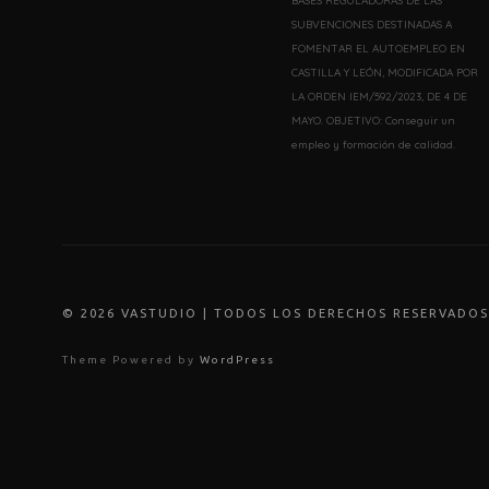
BASES REGULADORAS DE LAS
SUBVENCIONES DESTINADAS A
FOMENTAR EL AUTOEMPLEO EN
CASTILLA Y LEÓN, MODIFICADA POR
LA ORDEN IEM/592/2023, DE 4 DE
MAYO. OBJETIVO: Conseguir un
empleo y formación de calidad.
© 202
6
VASTUDIO | TODOS LOS DERECHOS RESERVADOS
Theme Powered by
WordPress