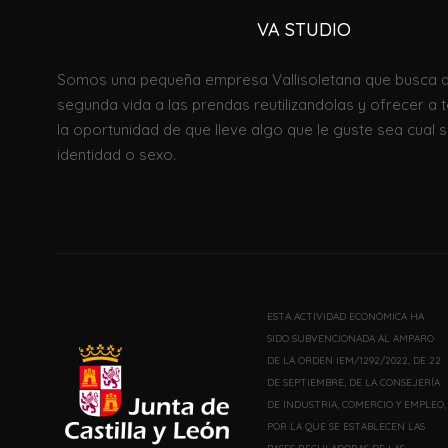
VA STUDI
O
Somos una pequeña empresa Vallisoletana que busca d
segunda vida a las prendas reutilizandolas
y
ofrecer
a 
la oportunidad de que lleve algo que le guste sea cual se
identidad o sexo.
ESTA ACTIVIDAD ECONÓMICA HA
SIDO SUBVENCIONADA AL AMPARO
DE LA ORDEN IEM/1292/2022, DE 22
DE SEPTIEMBRE, DE LA CONSEJERÍA
DE INDUSTRIA, COMERCIO Y EMPLEO,
POR LA QUE SE ESTABLECEN LAS