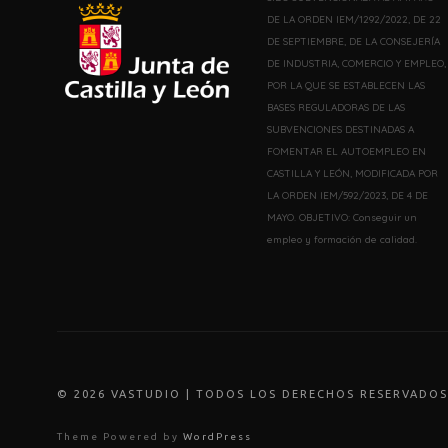
DE LA ORDEN IEM/1292/2022, DE 22
DE SEPTIEMBRE, DE LA CONSEJERÍA
DE INDUSTRIA, COMERCIO Y EMPLEO,
POR LA QUE SE ESTABLECEN LAS
BASES REGULADORAS DE LAS
SUBVENCIONES DESTINADAS A
FOMENTAR EL AUTOEMPLEO EN
CASTILLA Y LEÓN, MODIFICADA POR
LA ORDEN IEM/592/2023, DE 4 DE
MAYO. OBJETIVO: Conseguir un
empleo y formación de calidad.
© 202
6
VASTUDIO | TODOS LOS DERECHOS RESERVADOS
Theme Powered by
WordPress