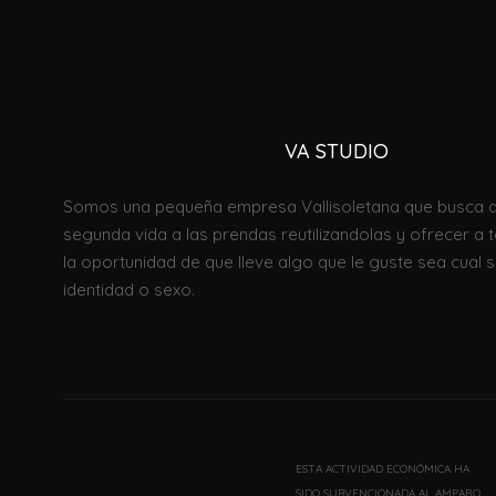
VA STUDI
O
Somos una pequeña empresa Vallisoletana que busca d
segunda vida a las prendas reutilizandolas
y
ofrecer
a 
la oportunidad de que lleve algo que le guste sea cual se
identidad o sexo.
ESTA ACTIVIDAD ECONÓMICA HA
SIDO SUBVENCIONADA AL AMPARO