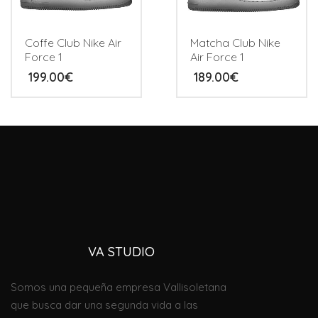
Coffe Club Nike Air
Matcha Club Nike
Force 1
Air Force 1
199.00
€
189.00
€
VA STUDI
O
Somos una pequeña empresa Vallisoletana
que busca dar una segunda vida a las