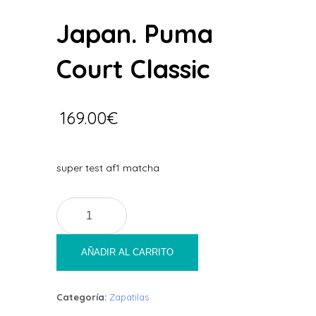
Japan. Puma
Court Classic
169.00
€
super test af1 matcha
Japan.
Puma
Court
Classic
AÑADIR AL CARRITO
cantidad
Categoría:
Zapatilas