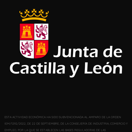
ESTA ACTIVIDAD ECONÓMICA HA SIDO SUBVENCIONADA AL AMPARO DE LA ORDEN
IEM/1292/2022, DE 22 DE SEPTIEMBRE, DE LA CONSEJERÍA DE INDUSTRIA, COMERCIO Y
EMPLEO, POR LA QUE SE ESTABLECEN LAS BASES REGULADORAS DE LAS