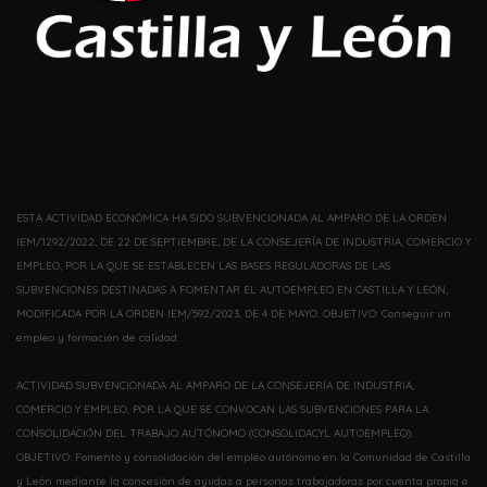
ESTA ACTIVIDAD ECONÓMICA HA SIDO SUBVENCIONADA AL AMPARO DE LA ORDEN
IEM/1292/2022, DE 22 DE SEPTIEMBRE, DE LA CONSEJERÍA DE INDUSTRIA, COMERCIO Y
EMPLEO, POR LA QUE SE ESTABLECEN LAS BASES REGULADORAS DE LAS
SUBVENCIONES DESTINADAS A FOMENTAR EL AUTOEMPLEO EN CASTILLA Y LEÓN,
MODIFICADA POR LA ORDEN IEM/592/2023, DE 4 DE MAYO. OBJETIVO: Conseguir un
empleo y formación de calidad.
ACTIVIDAD SUBVENCIONADA AL AMPARO DE LA CONSEJERÍA DE INDUSTRIA,
COMERCIO Y EMPLEO, POR LA QUE SE CONVOCAN LAS SUBVENCIONES PARA LA
CONSOLIDACIÓN DEL TRABAJO AUTÓNOMO (CONSOLIDACYL AUTOEMPLEO).
OBJETIVO: Fomento y consolidación del empleo autónomo en la Comunidad de Castilla
y León mediante la concesión de ayudas a personas trabajadoras por cuenta propia o